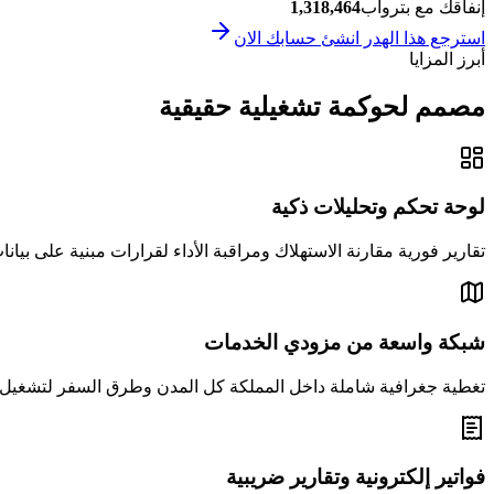
إنفاقك مع بتروآب
1,318,464
استرجع هذا الهدر انشئ حسابك الان
أبرز المزايا
مصمم لحوكمة تشغيلية حقيقية
لوحة تحكم وتحليلات ذكية
تقارير فورية مقارنة الاستهلاك ومراقبة الأداء لقرارات مبنية على بيان
شبكة واسعة من مزودي الخدمات
تغطية جغرافية شاملة داخل المملكة كل المدن وطرق السفر لتشغي
فواتير إلكترونية وتقارير ضريبية