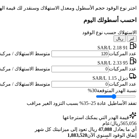
اختر نوع الوقود حجم الأسطول ومعدل الاستهلاك وسنقدر لك قيمة اله
احسب أسطولك اليوم
الاستهلاك حسب نوع الوقود
لتر
ريال
2.18 SAR/L
91
عدد المركبات
متوسط الاستهلاك / مركبة 
2.33 SAR/L
95
عدد المركبات
متوسط الاستهلاك / مركبة 
ديزل
1.15 SAR/L
عدد المركبات
متوسط الاستهلاك / مركبة 
نسبة الهدر المتوقعة
30%
تفقد الأساطيل عادة 25–35% بسبب التزود الغير مراقب
قيمة الهدر التي يمكنك استرجاعها
565,056
ريال/عام
أي ما يعادل
47,088
ريال تعود إلى ميزانيتك كل شهر
إنفاق الوقود السنوي الآن
1,883,520