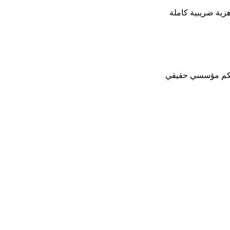
زية ضريبية كاملة
تحكم مؤسسي حقيقي