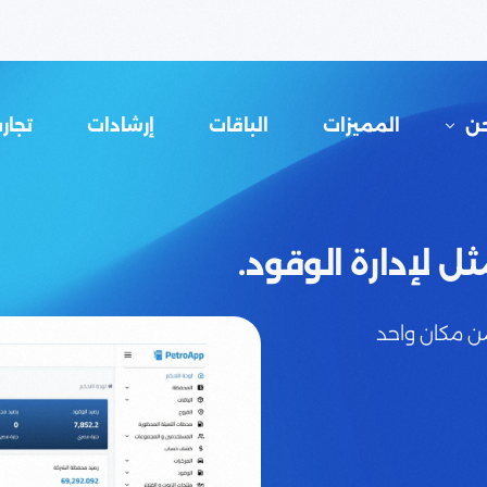
ن
المميزات
الباقات
إرشادات
تجار
روآب
ثل لإدارة الوقود.
الشائعة
ن مكان واحد