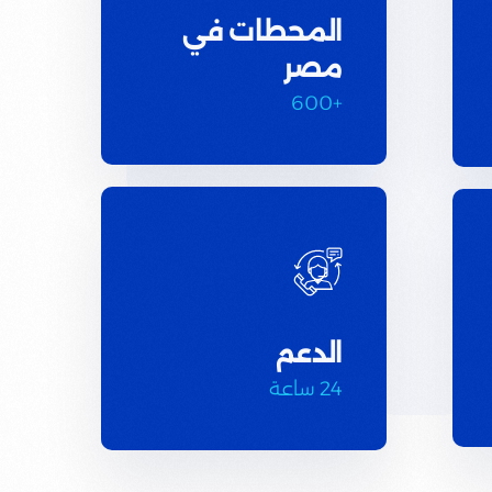
المحطات في
مصر
+600
الدعم
24 ساعة