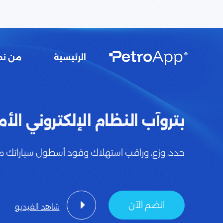
الرئيسية
من نح
فريق بت
بتروآب النظام الإلكتروني الأم
الأسئلة 
حدد، وزع، وراقب استهلاك وقود أسطول سياراتك م
انضم الآن
شاهد الفيديو