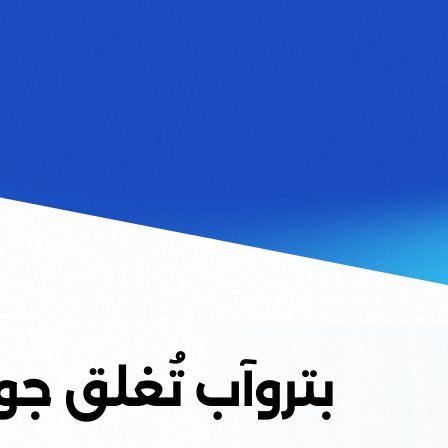
بتروآب تُغلق جولة است