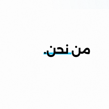
من
نحن.