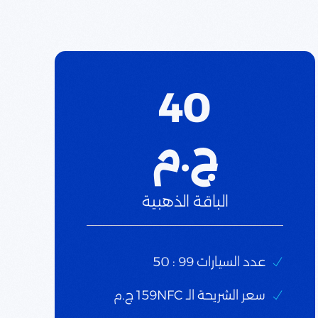
40
ج.م
الباقة الذهبية
عدد السيارات 99 : 50
سعر الشريحة الـ 159NFC ج.م