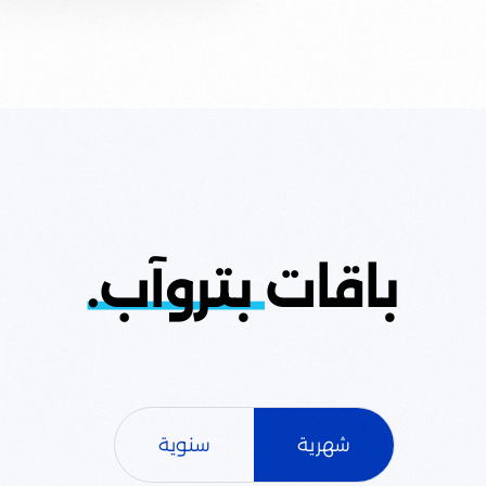
باقات
بتروآب.
شهرية
سنوية