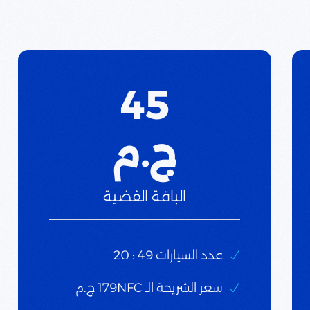
45
ج.م
الباقة الفضية
عدد السيارات 49 : 20
سعر الشريحة الـ 179NFC ج.م