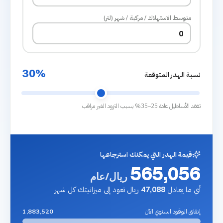
متوسط الاستهلاك / مركبة / شهر (لتر)
30%
نسبة الهدر المتوقعة
تفقد الأساطيل عادة 25–35% بسبب التزود الغير مراقب
قيمة الهدر التي يمكنك استرجاعها
565,056
ريال/عام
أي ما يعادل
ريال تعود إلى ميزانيتك كل شهر
47,088
إنفاق الوقود السنوي الآن
1,883,520