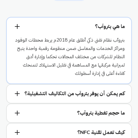
ما هي بتروآب؟
بتروآب نظام تقني ذكي أطلق عام 2018م يربط محطات الوقود
ومراكز الخدمات والمغاسل ضمن منظومة رقمية واحدة يتيح
النظام للشركات من مختلف المجالات تحكما وإدارة أدق
لميزانية مركباتها مع المساهمة في تقليل الاستهلاك لتمنحك
كفاءة أعلى في إدارة أسطولك
كم يمكن أن يوفر بتروآب من التكاليف التشغيلية؟
ما حجم تغطية بتروآب؟
كيف تعمل تقنية NFC؟