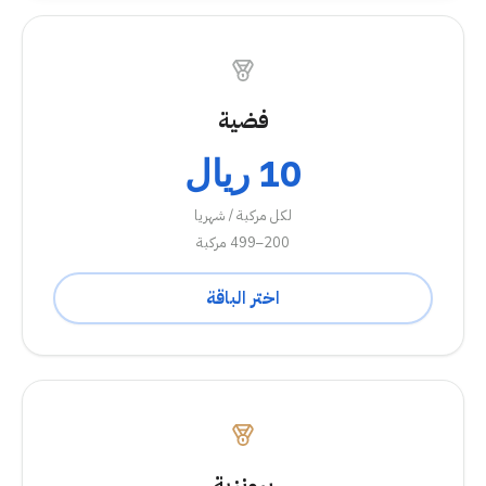
فضية
10 ريال
لكل مركبة / شهريا
200–499 مركبة
اختر الباقة
برونزية