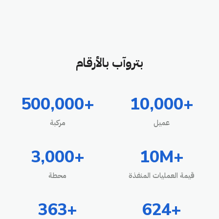
بتروآب بالأرقام
+500,000
+10,000
عميل
مركبة
+3,000
+10M
قيمة العمليات المنفذة
محطة
+363
+624