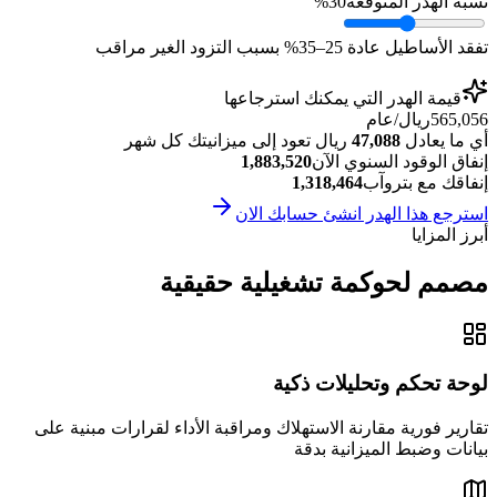
نسبة الهدر المتوقعة
30%
تفقد الأساطيل عادة 25–35% بسبب التزود الغير مراقب
قيمة الهدر التي يمكنك استرجاعها
565,056
ريال/عام
أي ما يعادل
47,088
ريال تعود إلى ميزانيتك كل شهر
إنفاق الوقود السنوي الآن
1,883,520
إنفاقك مع بتروآب
1,318,464
استرجع هذا الهدر انشئ حسابك الان
أبرز المزايا
مصمم لحوكمة تشغيلية حقيقية
لوحة تحكم وتحليلات ذكية
تقارير فورية مقارنة الاستهلاك ومراقبة الأداء لقرارات مبنية على
بيانات وضبط الميزانية بدقة