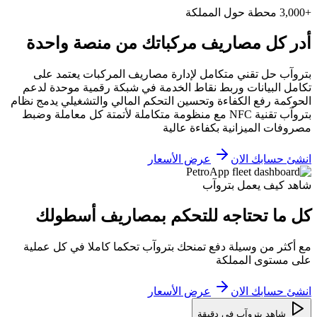
+3,000 محطة حول المملكة
أدر كل مصاريف مركباتك من منصة واحدة
بتروآب حل تقني متكامل لإدارة مصاريف المركبات يعتمد على
تكامل البيانات وربط نقاط الخدمة في شبكة رقمية موحدة لدعم
الحوكمة رفع الكفاءة وتحسين التحكم المالي والتشغيلي يدمج نظام
بتروآب تقنية NFC مع منظومة متكاملة لأتمتة كل معاملة وضبط
مصروفات الميزانية بكفاءة عالية
انشئ حسابك الان
عرض الأسعار
شاهد كيف يعمل بتروآب
كل ما تحتاجه للتحكم بمصاريف أسطولك
مع أكثر من وسيلة دفع تمنحك بتروآب تحكما كاملا في كل عملية
على مستوى المملكة
انشئ حسابك الان
عرض الأسعار
شاهد بتروآب في دقيقة