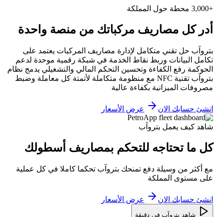
+3,000 محطة حول المملكة
أدر كل مصاريف مركباتك من منصة واحدة
بتروآب حل تقني متكامل لإدارة مصاريف المركبات يعتمد على
تكامل البيانات وربط نقاط الخدمة في شبكة رقمية موحدة لدعم
الحوكمة رفع الكفاءة وتحسين التحكم المالي والتشغيلي يدمج نظام
بتروآب تقنية NFC مع منظومة متكاملة لأتمتة كل معاملة وضبط
مصروفات الميزانية بكفاءة عالية
انشئ حسابك الان
عرض الأسعار
شاهد كيف يعمل بتروآب
كل ما تحتاجه للتحكم بمصاريف أسطولك
مع أكثر من وسيلة دفع تمنحك بتروآب تحكما كاملا في كل عملية
على مستوى المملكة
انشئ حسابك الان
عرض الأسعار
شاهد بتروآب في دقيقة