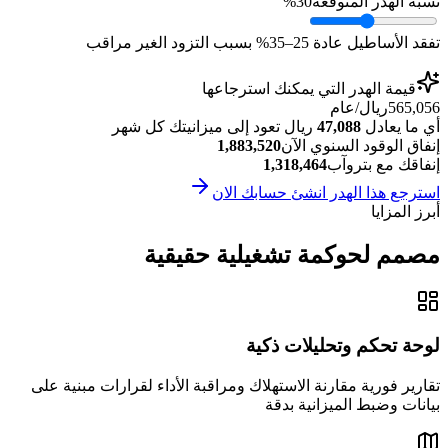
نسبة الهدر المتوقعة
30%
تفقد الأساطيل عادة 25–35% بسبب التزود الغير مراقب
قيمة الهدر التي يمكنك استرجاعها
565,056
ريال/عام
أي ما يعادل
47,088
ريال تعود إلى ميزانيتك كل شهر
إنفاق الوقود السنوي الآن
1,883,520
إنفاقك مع بتروآب
1,318,464
استرجع هذا الهدر انشئ حسابك الان
أبرز المزايا
مصمم لحوكمة تشغيلية حقيقية
لوحة تحكم وتحليلات ذكية
تقارير فورية مقارنة الاستهلاك ومراقبة الأداء لقرارات مبنية على
بيانات وضبط الميزانية بدقة