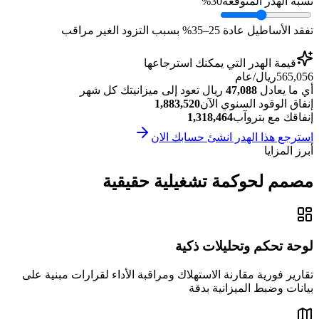
نسبة الهدر المتوقعة
30%
تفقد الأساطيل عادة 25–35% بسبب التزود الغير مراقب
قيمة الهدر التي يمكنك استرجاعها
565,056
ريال/عام
أي ما يعادل
47,088
ريال تعود إلى ميزانيتك كل شهر
إنفاق الوقود السنوي الآن
1,883,520
إنفاقك مع بتروآب
1,318,464
استرجع هذا الهدر انشئ حسابك الان
أبرز المزايا
مصمم لحوكمة تشغيلية حقيقية
لوحة تحكم وتحليلات ذكية
تقارير فورية مقارنة الاستهلاك ومراقبة الأداء لقرارات مبنية على
بيانات وضبط الميزانية بدقة