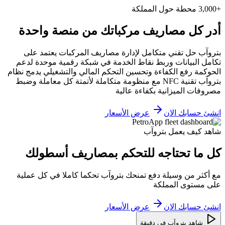
+3,000 محطة حول المملكة
أدر كل مصاريف مركباتك من منصة واحدة
بتروآب حل تقني متكامل لإدارة مصاريف المركبات يعتمد على
تكامل البيانات وربط نقاط الخدمة في شبكة رقمية موحدة لدعم
الحوكمة رفع الكفاءة وتحسين التحكم المالي والتشغيلي يدمج نظام
بتروآب تقنية NFC مع منظومة متكاملة لأتمتة كل معاملة وضبط
مصروفات الميزانية بكفاءة عالية
انشئ حسابك الان
عرض الأسعار
شاهد كيف يعمل بتروآب
كل ما تحتاجه للتحكم بمصاريف أسطولك
مع أكثر من وسيلة دفع تمنحك بتروآب تحكما كاملا في كل عملية
على مستوى المملكة
انشئ حسابك الان
عرض الأسعار
شاهد بتروآب في دقيقة