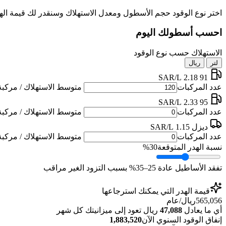
اختر نوع الوقود حجم الأسطول ومعدل الاستهلاك وسنقدر لك قيمة اله
احسب أسطولك اليوم
الاستهلاك حسب نوع الوقود
لتر
ريال
2.18 SAR/L
91
عدد المركبات
متوسط الاستهلاك / مركبة 
2.33 SAR/L
95
عدد المركبات
متوسط الاستهلاك / مركبة 
ديزل
1.15 SAR/L
عدد المركبات
متوسط الاستهلاك / مركبة 
نسبة الهدر المتوقعة
30%
تفقد الأساطيل عادة 25–35% بسبب التزود الغير مراقب
قيمة الهدر التي يمكنك استرجاعها
565,056
ريال/عام
أي ما يعادل
47,088
ريال تعود إلى ميزانيتك كل شهر
إنفاق الوقود السنوي الآن
1,883,520