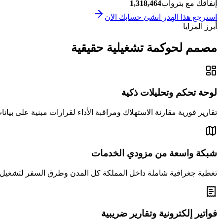
إنفاقك مع بتروآب
1,318,464
استرجع هذا الهدر انشئ حسابك الان
أبرز المزايا
مصمم لحوكمة تشغيلية حقيقية
لوحة تحكم وتحليلات ذكية
تقارير فورية مقارنة الاستهلاك ومراقبة الأداء لقرارات مبنية على بيان
شبكة واسعة من مزودي الخدمات
تغطية جغرافية شاملة داخل المملكة كل المدن وطرق السفر لتشغي
فواتير إلكترونية وتقارير ضريبية