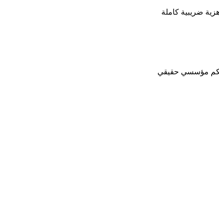
زية ضريبية كاملة
تحكم مؤسسي حقيقي