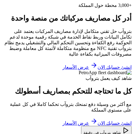
+3,000 محطة حول المملكة
أدر كل مصاريف مركباتك من منصة واحدة
بتروآب حل تقني متكامل لإدارة مصاريف المركبات يعتمد على
تكامل البيانات وربط نقاط الخدمة في شبكة رقمية موحدة لدعم
الحوكمة رفع الكفاءة وتحسين التحكم المالي والتشغيلي يدمج نظام
بتروآب تقنية NFC مع منظومة متكاملة لأتمتة كل معاملة وضبط
مصروفات الميزانية بكفاءة عالية
انشئ حسابك الان
عرض الأسعار
شاهد كيف يعمل بتروآب
كل ما تحتاجه للتحكم بمصاريف أسطولك
مع أكثر من وسيلة دفع تمنحك بتروآب تحكما كاملا في كل عملية
على مستوى المملكة
انشئ حسابك الان
عرض الأسعار
شاهد بتروآب في دقيقة