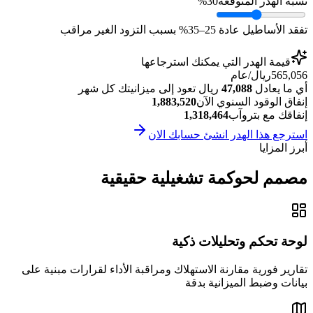
نسبة الهدر المتوقعة
30%
تفقد الأساطيل عادة 25–35% بسبب التزود الغير مراقب
قيمة الهدر التي يمكنك استرجاعها
565,056
ريال/عام
أي ما يعادل
47,088
ريال تعود إلى ميزانيتك كل شهر
إنفاق الوقود السنوي الآن
1,883,520
إنفاقك مع بتروآب
1,318,464
استرجع هذا الهدر انشئ حسابك الان
أبرز المزايا
مصمم لحوكمة تشغيلية حقيقية
لوحة تحكم وتحليلات ذكية
تقارير فورية مقارنة الاستهلاك ومراقبة الأداء لقرارات مبنية على
بيانات وضبط الميزانية بدقة