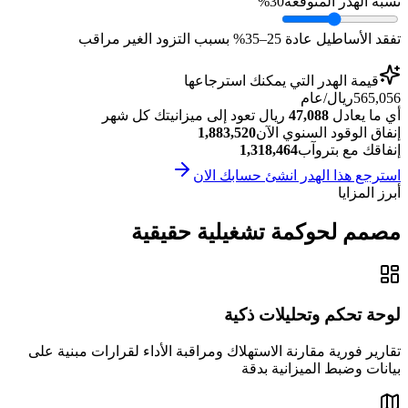
نسبة الهدر المتوقعة
30%
تفقد الأساطيل عادة 25–35% بسبب التزود الغير مراقب
قيمة الهدر التي يمكنك استرجاعها
565,056
ريال/عام
أي ما يعادل
47,088
ريال تعود إلى ميزانيتك كل شهر
إنفاق الوقود السنوي الآن
1,883,520
إنفاقك مع بتروآب
1,318,464
استرجع هذا الهدر انشئ حسابك الان
أبرز المزايا
مصمم لحوكمة تشغيلية حقيقية
لوحة تحكم وتحليلات ذكية
تقارير فورية مقارنة الاستهلاك ومراقبة الأداء لقرارات مبنية على
بيانات وضبط الميزانية بدقة