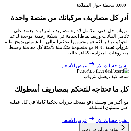
+3,000 محطة حول المملكة
أدر كل مصاريف مركباتك من منصة واحدة
بتروآب حل تقني متكامل لإدارة مصاريف المركبات يعتمد على
تكامل البيانات وربط نقاط الخدمة في شبكة رقمية موحدة لدعم
الحوكمة رفع الكفاءة وتحسين التحكم المالي والتشغيلي يدمج نظام
بتروآب تقنية NFC مع منظومة متكاملة لأتمتة كل معاملة وضبط
مصروفات الميزانية بكفاءة عالية
انشئ حسابك الان
عرض الأسعار
شاهد كيف يعمل بتروآب
كل ما تحتاجه للتحكم بمصاريف أسطولك
مع أكثر من وسيلة دفع تمنحك بتروآب تحكما كاملا في كل عملية
على مستوى المملكة
انشئ حسابك الان
عرض الأسعار
شاهد بتروآب في دقيقة