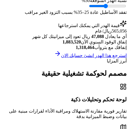
نسبة الهدر المتوقعة
30%
تفقد الأساطيل عادة 25–35% بسبب التزود الغير مراقب
قيمة الهدر التي يمكنك استرجاعها
565,056
ريال/عام
أي ما يعادل
47,088
ريال تعود إلى ميزانيتك كل شهر
إنفاق الوقود السنوي الآن
1,883,520
إنفاقك مع بتروآب
1,318,464
استرجع هذا الهدر انشئ حسابك الان
أبرز المزايا
مصمم لحوكمة تشغيلية حقيقية
لوحة تحكم وتحليلات ذكية
تقارير فورية مقارنة الاستهلاك ومراقبة الأداء لقرارات مبنية على
بيانات وضبط الميزانية بدقة