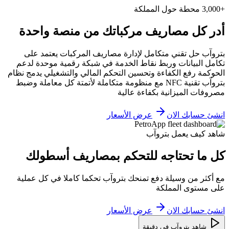
+3,000 محطة حول المملكة
أدر كل مصاريف مركباتك من منصة واحدة
بتروآب حل تقني متكامل لإدارة مصاريف المركبات يعتمد على
تكامل البيانات وربط نقاط الخدمة في شبكة رقمية موحدة لدعم
الحوكمة رفع الكفاءة وتحسين التحكم المالي والتشغيلي يدمج نظام
بتروآب تقنية NFC مع منظومة متكاملة لأتمتة كل معاملة وضبط
مصروفات الميزانية بكفاءة عالية
انشئ حسابك الان
عرض الأسعار
شاهد كيف يعمل بتروآب
كل ما تحتاجه للتحكم بمصاريف أسطولك
مع أكثر من وسيلة دفع تمنحك بتروآب تحكما كاملا في كل عملية
على مستوى المملكة
انشئ حسابك الان
عرض الأسعار
شاهد بتروآب في دقيقة