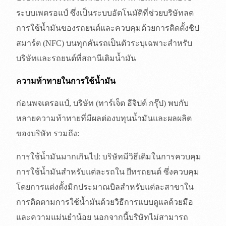
ระบบเพตรอแป์ ซึ่งเป็นระบบอัตโนมัติที่ช่วยบริษัทลด
การใช้น้ำมันของรถยนต์และควบคุมด้วยการติดตั้งชิป
สมาร์ต (NFC) บนทุกคันรถเป็นตัวระบุเฉพาะสำหรับ
บริษัทและรถยนต์ที่สถานีเติมน้ำมัน
ค
วามท้าทายในการใช้น้ำมัน
ก่อนพจเตรอแป์, บริษัท (ทาร์เจ็ต อีจิปต์ กรุ๊ป) พบกับ
หลายความท้าทายที่มีผลต่องบทุนน้ำมันและผลผลิต
ของบริษัท รวมถึง:
การใช้น้ำมันมากเกินไป: บริษัทมีวิธีเดิมในการควบคุม
การใช้น้ำมันสำหรับแต่ละรถใน flีทรถยนต์ ซึ่งควบคุม
โดยการแต่งตั้งมิกประมาณบิลสำหรับแต่ละสาขาใน
การติดตามการใช้น้ำมันด้วยวิธีการแบบดูแลด้วยมือ
และความแม่นยำน้อย นอกจากนี้บริษัทไม่สามารถ