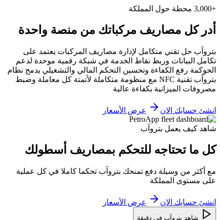
+3,000 محطة حول المملكة
أدر كل مصاريف مركباتك من منصة واحدة
بتروآب حل تقني متكامل لإدارة مصاريف المركبات يعتمد على
تكامل البيانات وربط نقاط الخدمة في شبكة رقمية موحدة لدعم
الحوكمة رفع الكفاءة وتحسين التحكم المالي والتشغيلي يدمج نظام
بتروآب تقنية NFC مع منظومة متكاملة لأتمتة كل معاملة وضبط
مصروفات الميزانية بكفاءة عالية
انشئ حسابك الان
عرض الأسعار
شاهد كيف يعمل بتروآب
كل ما تحتاجه للتحكم بمصاريف أسطولك
مع أكثر من وسيلة دفع تمنحك بتروآب تحكما كاملا في كل عملية
على مستوى المملكة
انشئ حسابك الان
عرض الأسعار
شاهد بتروآب في دقيقة