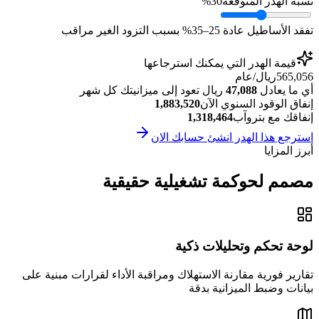
نسبة الهدر المتوقعة
30%
تفقد الأساطيل عادة 25–35% بسبب التزود الغير مراقب
قيمة الهدر التي يمكنك استرجاعها
565,056
ريال/عام
أي ما يعادل
47,088
ريال تعود إلى ميزانيتك كل شهر
إنفاق الوقود السنوي الآن
1,883,520
إنفاقك مع بتروآب
1,318,464
استرجع هذا الهدر انشئ حسابك الان
أبرز المزايا
مصمم لحوكمة تشغيلية حقيقية
لوحة تحكم وتحليلات ذكية
تقارير فورية مقارنة الاستهلاك ومراقبة الأداء لقرارات مبنية على
بيانات وضبط الميزانية بدقة