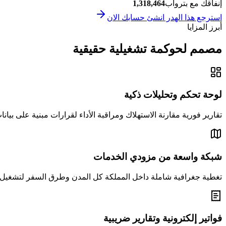
إنفاقك مع بتروآب
1,318,464
استرجع هذا الهدر انشئ حسابك الان
أبرز المزايا
مصمم لحوكمة تشغيلية حقيقية
لوحة تحكم وتحليلات ذكية
تقارير فورية مقارنة الاستهلاك ومراقبة الأداء لقرارات مبنية على بيان
شبكة واسعة من مزودي الخدمات
تغطية جغرافية شاملة داخل المملكة كل المدن وطرق السفر لتشغي
فواتير إلكترونية وتقارير ضريبية