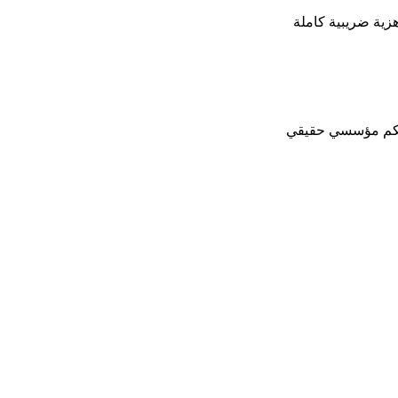
زية ضريبية كاملة
تحكم مؤسسي حقيقي