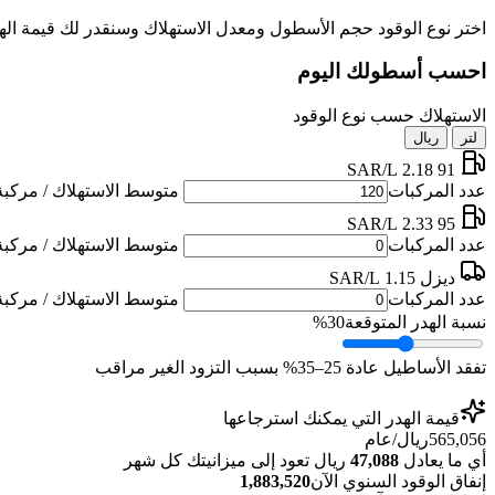
اختر نوع الوقود حجم الأسطول ومعدل الاستهلاك وسنقدر لك قيمة اله
احسب أسطولك اليوم
الاستهلاك حسب نوع الوقود
لتر
ريال
2.18 SAR/L
91
عدد المركبات
متوسط الاستهلاك / مركبة 
2.33 SAR/L
95
عدد المركبات
متوسط الاستهلاك / مركبة 
ديزل
1.15 SAR/L
عدد المركبات
متوسط الاستهلاك / مركبة 
نسبة الهدر المتوقعة
30%
تفقد الأساطيل عادة 25–35% بسبب التزود الغير مراقب
قيمة الهدر التي يمكنك استرجاعها
565,056
ريال/عام
أي ما يعادل
47,088
ريال تعود إلى ميزانيتك كل شهر
إنفاق الوقود السنوي الآن
1,883,520