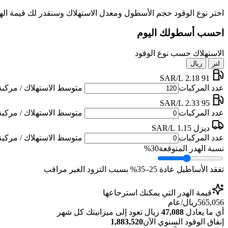
اختر نوع الوقود حجم الأسطول ومعدل الاستهلاك وسنقدر لك قيمة اله
احسب أسطولك اليوم
الاستهلاك حسب نوع الوقود
لتر
ريال
2.18 SAR/L
91
عدد المركبات
متوسط الاستهلاك / مركبة 
2.33 SAR/L
95
عدد المركبات
متوسط الاستهلاك / مركبة 
ديزل
1.15 SAR/L
عدد المركبات
متوسط الاستهلاك / مركبة 
نسبة الهدر المتوقعة
30%
تفقد الأساطيل عادة 25–35% بسبب التزود الغير مراقب
قيمة الهدر التي يمكنك استرجاعها
565,056
ريال/عام
أي ما يعادل
47,088
ريال تعود إلى ميزانيتك كل شهر
إنفاق الوقود السنوي الآن
1,883,520