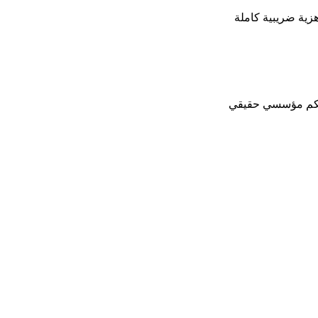
زية ضريبية كاملة
تحكم مؤسسي حقيقي