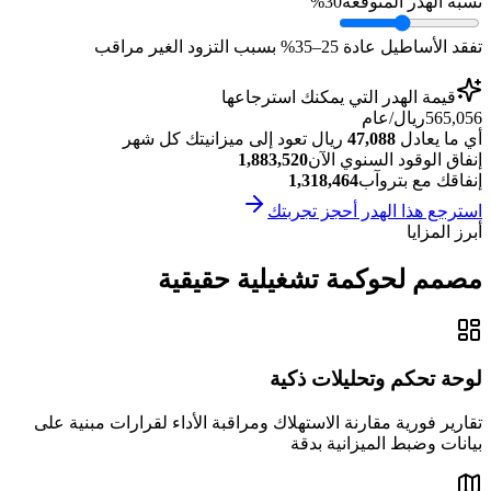
نسبة الهدر المتوقعة
30%
تفقد الأساطيل عادة 25–35% بسبب التزود الغير مراقب
قيمة الهدر التي يمكنك استرجاعها
565,056
ريال/عام
أي ما يعادل
47,088
ريال تعود إلى ميزانيتك كل شهر
إنفاق الوقود السنوي الآن
1,883,520
إنفاقك مع بتروآب
1,318,464
استرجع هذا الهدر أحجز تجربتك
أبرز المزايا
مصمم لحوكمة تشغيلية حقيقية
لوحة تحكم وتحليلات ذكية
تقارير فورية مقارنة الاستهلاك ومراقبة الأداء لقرارات مبنية على
بيانات وضبط الميزانية بدقة